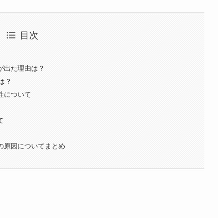
目次
？
が出た理由は？
は？
性について
て
噂の原因についてまとめ