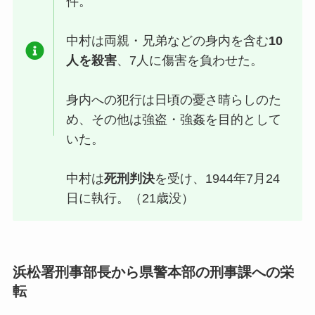
件。
中村は両親・兄弟などの身内を含む
10
人を殺害
、7人に傷害を負わせた。
身内への犯行は日頃の憂さ晴らしのた
め、その他は強盗・強姦を目的として
いた。
中村は
死刑判決
を受け、1944年7月24
日に執行。（21歳没）
浜松署刑事部長から県警本部の刑事課への栄
転