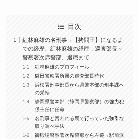
目次
紅林麻雄の名刑事→​【拷問王】になるま
での経歴、紅林麻雄の経歴：巡査部長～
警察署次席警部、退職まで
紅林麻雄のプロフィール
磐田警察署所属の巡査部長時代
浜松署刑事部長から県警本部の刑事課へ
の栄転
静岡県警本部（静岡県警察部）の強力犯
係主任に任命
名刑事と言われる裏で行っていた強引な
取り調べ手法
御殿場警察署次席警部から左遷→駅前派