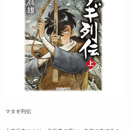
マタギ列伝