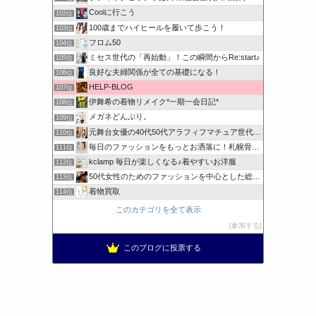
Coolに行こう
102位
100歳までハイヒールを履いて歩こう！
103位
フロム50
104位
ミセス世代の「再始動」！この瞬間からRe:start♪
105位
良好な夫婦関係が全ての基礎になる！
106位
HELP-BLOG
107位
伊舞希の着物リメイク*一期一会日記*
108位
メガネどんぶり。
109位
元舞台女優の40代50代アラフィフマチュア世代リアルコーデ
110位
毎日のファッションをもっとお洒落に！札幌骨格診断
111位
kclamp 毎日が楽しくなる♪着やすいお洋服
112位
50代女性のためのファッションを中心とした総合情報ブログ
113位
着物買取
114位
このカテゴリを全て表示
参加する
このブログに投票する